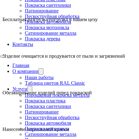
Покраска сантехники
Патинирование
Пескоструйная обработка
Бесплатная разгрузка/погрузка в нашем цеху
Покраска автомобиля
Покраска мотоцикла
Сатинирование металла
Покраска дерева
Контакты
Изделие очищается и продувается от пыли и загрязнений
Главная
О компании
Наши работы
Таблица цветов RAL Classic
Услуги
Обезжиривание изделий перед покраской
Порошковая покраска металла
Покраска пластика
Покраска сантехники
Патинирование
Пескоструйная обработка
Покраска автомобиля
Покраска мотоцикла
Нанесение порошковой краски
Сатинирование металла