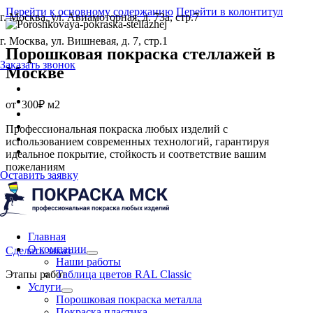
Перейти к основному содержанию
Перейти в колонтитул
г. Москва, ул. Авиамоторная, д. 73а, стр.7
г. Москва, ул. Вишневая, д. 7, стр.1
Порошковая покраска стеллажей
в
Заказать звонок
Москве
от
300₽ м2
Профессиональная покраска любых изделий с
использованием современных технологий, гарантируя
идеальное покрытие, стойкость и соответствие вашим
пожеланиям
Оставить заявку
Главная
О компании
Сделать заказ
Наши работы
Этапы работ
Таблица цветов RAL Classic
Услуги
Порошковая покраска металла
Покраска пластика