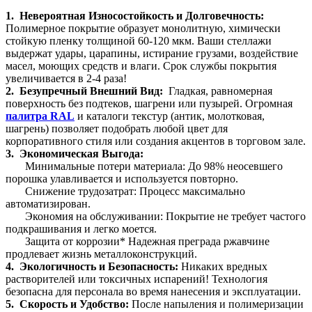
1. Невероятная Износостойкость и Долговечность:
Полимерное покрытие образует монолитную, химически
стойкую пленку толщиной 60-120 мкм. Ваши стеллажи
выдержат удары, царапины, истирание грузами, воздействие
масел, моющих средств и влаги. Срок службы покрытия
увеличивается в 2-4 раза!
2. Безупречный Внешний Вид:
Гладкая, равномерная
поверхность без подтеков, шагрени или пузырей. Огромная
палитра RAL
и каталоги текстур (антик, молотковая,
шагрень) позволяет подобрать любой цвет для
корпоративного стиля или создания акцентов в торговом зале.
3. Экономическая Выгода:
Минимальные потери материала: До 98% неосевшего
порошка улавливается и используется повторно.
Снижение трудозатрат: Процесс максимально
автоматизирован.
Экономия на обслуживании: Покрытие не требует частого
подкрашивания и легко моется.
Защита от коррозии* Надежная преграда ржавчине
продлевает жизнь металлоконструкций.
4. Экологичность и Безопасность:
Никаких вредных
растворителей или токсичных испарений! Технология
безопасна для персонала во время нанесения и эксплуатации.
5. Скорость и Удобство:
После напыления и полимеризации