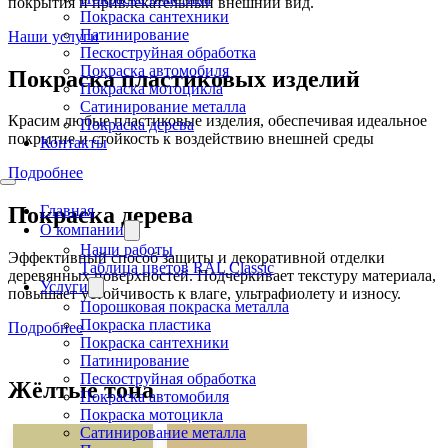
покрытия и привлекательный внешний вид.
Покраска сантехники
Патинирование
Наши услуги
Пескоструйная обработка
Покраска автомобиля
Покраска пластиковых изделий
Покраска мотоцикла
Сатинирование металла
Красим любые пластиковые изделия, обеспечивая идеальное
Покраска дерева
покрытие и стойкость к воздействию внешней среды
Контакты
Подробнее
Главная
Покраска дерева
О компании
Наши работы
Эффективный способ защиты и декоративной отделки
Таблица цветов RAL Classic
деревянных поверхностей. Подчеркивает текстуру материала,
Услуги
повышает устойчивость к влаге, ультрафиолету и износу.
Порошковая покраска металла
Покраска пластика
Подробнее
Покраска сантехники
Патинирование
Пескоструйная обработка
Жёлтые тона
Покраска автомобиля
Покраска мотоцикла
Сатинирование металла