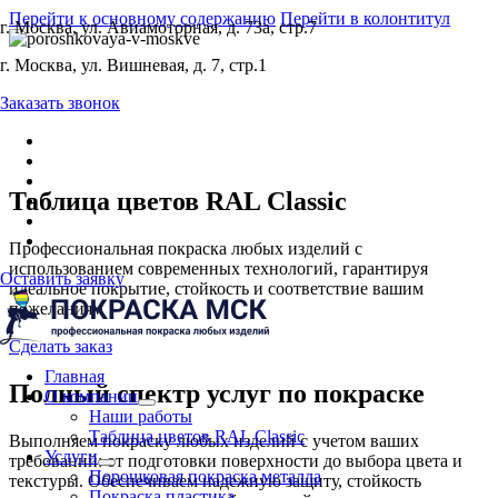
Перейти к основному содержанию
Перейти в колонтитул
г. Москва, ул. Авиамоторная, д. 73а, стр.7
г. Москва, ул. Вишневая, д. 7, стр.1
Заказать звонок
Таблица цветов RAL Classic
Профессиональная покраска любых изделий с
использованием современных технологий, гарантируя
Оставить заявку
идеальное покрытие, стойкость и соответствие вашим
пожеланиям
Сделать заказ
Главная
Полный спектр услуг по покраске
О компании
Наши работы
Таблица цветов RAL Classic
Выполняем покраску любых изделий с учетом ваших
Услуги
требований: от подготовки поверхности до выбора цвета и
Порошковая покраска металла
текстуры. Обеспечиваем надежную защиту, стойкость
Покраска пластика