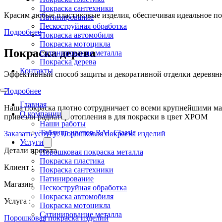
Покраска сантехники
Красим любые пластиковые изделия, обеспечивая идеальное п
Патинирование
Пескоструйная обработка
Подробнее
Покраска автомобиля
Покраска мотоцикла
Покраска дерева
Сатинирование металла
Покраска дерева
Контакты
Эффективный способ защиты и декоративной отделки деревянны
Подробнее
Главная
Наша покраска плотно сотрудничает со всеми крупнейшими ма
О компании
привезли радиатор отопления в для покраски в цвет ХРОМ
Наши работы
Таблица цветов RAL Classic
Заказать услугу: Порошковая покраска изделий
Услуги
Детали проекта
Порошковая покраска металла
Покраска пластика
Клиент :
Покраска сантехники
Патинирование
Магазин
Пескоструйная обработка
Покраска автомобиля
Услуга :
Покраска мотоцикла
Сатинирование металла
Порошковая покраска изделий