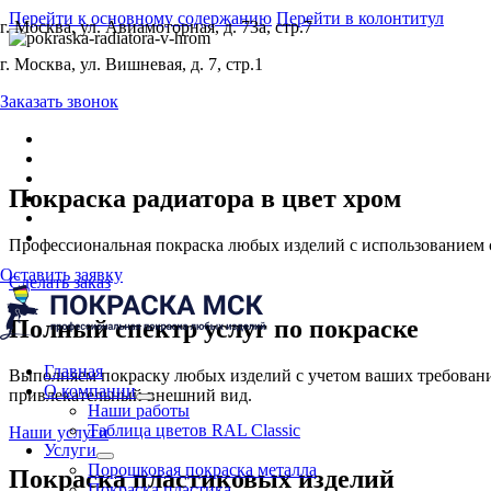
Перейти к основному содержанию
Перейти в колонтитул
г. Москва, ул. Авиамоторная, д. 73а, стр.7
г. Москва, ул. Вишневая, д. 7, стр.1
Заказать звонок
Покраска радиатора в цвет хром
Профессиональная покраска любых изделий с использованием 
Оставить заявку
Сделать заказ
Полный спектр услуг по покраске
Главная
Выполняем покраску любых изделий с учетом ваших требований
О компании
привлекательный внешний вид.
Наши работы
Таблица цветов RAL Classic
Наши услуги
Услуги
Порошковая покраска металла
Покраска пластиковых изделий
Покраска пластика