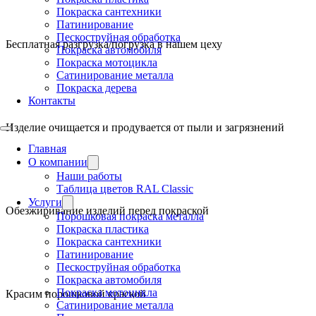
Покраска сантехники
Патинирование
Пескоструйная обработка
Бесплатная разгрузка/погрузка в нашем цеху
Покраска автомобиля
Покраска мотоцикла
Сатинирование металла
Покраска дерева
Контакты
Изделие очищается и продувается от пыли и загрязнений
Главная
О компании
Наши работы
Таблица цветов RAL Classic
Услуги
Обезжиривание изделий перед покраской
Порошковая покраска металла
Покраска пластика
Покраска сантехники
Патинирование
Пескоструйная обработка
Покраска автомобиля
Покраска мотоцикла
Красим порошковой краской
Сатинирование металла