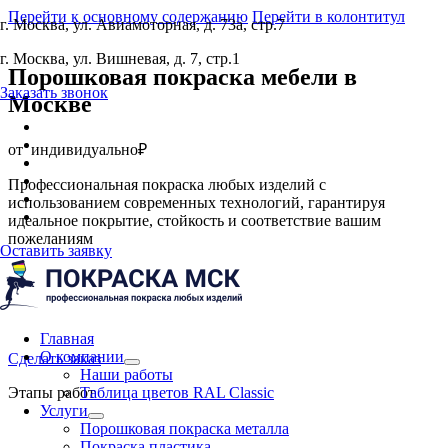
Перейти к основному содержанию
Перейти в колонтитул
г. Москва, ул. Авиамоторная, д. 73а, стр.7
г. Москва, ул. Вишневая, д. 7, стр.1
Порошковая покраска мебели
в
Заказать звонок
Москве
от
индивидуально₽
Профессиональная покраска любых изделий с
использованием современных технологий, гарантируя
идеальное покрытие, стойкость и соответствие вашим
пожеланиям
Оставить заявку
Главная
О компании
Сделать заказ
Наши работы
Этапы работ
Таблица цветов RAL Classic
Услуги
Порошковая покраска металла
Покраска пластика