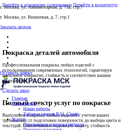
Перейти к основному содержанию
Перейти в колонтитул
г. Москва, ул. Авиамоторная, д. 73а, стр.7
г. Москва, ул. Вишневая, д. 7, стр.1
Заказать звонок
Покраска деталей автомобиля
Профессиональная покраска любых изделий с
использованием современных технологий, гарантируя
Оставить заявку
идеальное покрытие, стойкость и соответствие вашим
пожеланиям
Сделать заказ
Главная
Полный спектр услуг по покраске
О компании
Наши работы
Таблица цветов RAL Classic
Выполняем покраску любых изделий с учетом ваших
Услуги
требований: от подготовки поверхности до выбора цвета и
Порошковая покраска металла
текстуры. Обеспечиваем надежную защиту, стойкость
Покраска пластика