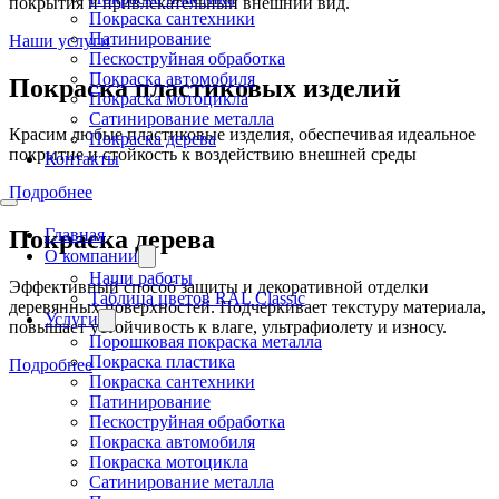
покрытия и привлекательный внешний вид.
Покраска сантехники
Патинирование
Наши услуги
Пескоструйная обработка
Покраска автомобиля
Покраска пластиковых изделий
Покраска мотоцикла
Сатинирование металла
Красим любые пластиковые изделия, обеспечивая идеальное
Покраска дерева
покрытие и стойкость к воздействию внешней среды
Контакты
Подробнее
Главная
Покраска дерева
О компании
Наши работы
Эффективный способ защиты и декоративной отделки
Таблица цветов RAL Classic
деревянных поверхностей. Подчеркивает текстуру материала,
Услуги
повышает устойчивость к влаге, ультрафиолету и износу.
Порошковая покраска металла
Покраска пластика
Подробнее
Покраска сантехники
Патинирование
Пескоструйная обработка
Покраска автомобиля
Покраска мотоцикла
Сатинирование металла