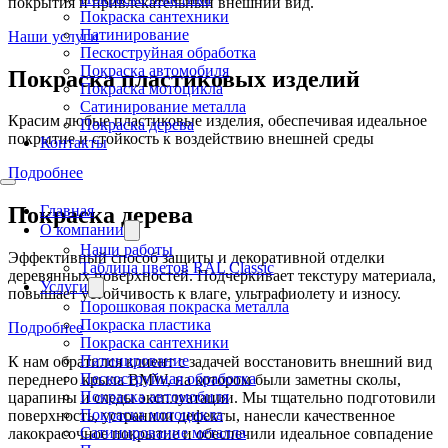
покрытия и привлекательный внешний вид.
Покраска сантехники
Патинирование
Наши услуги
Пескоструйная обработка
Покраска автомобиля
Покраска пластиковых изделий
Покраска мотоцикла
Сатинирование металла
Красим любые пластиковые изделия, обеспечивая идеальное
Покраска дерева
покрытие и стойкость к воздействию внешней среды
Контакты
Подробнее
Главная
Покраска дерева
О компании
Наши работы
Эффективный способ защиты и декоративной отделки
Таблица цветов RAL Classic
деревянных поверхностей. Подчеркивает текстуру материала,
Услуги
повышает устойчивость к влаге, ультрафиолету и износу.
Порошковая покраска металла
Покраска пластика
Подробнее
Покраска сантехники
Патинирование
К нам обратился клиент с задачей восстановить внешний вид
Пескоструйная обработка
переднего крыла BMW, на котором были заметны сколы,
Покраска автомобиля
царапины и следы эксплуатации. Мы тщательно подготовили
Покраска мотоцикла
поверхность, устранили дефекты, нанесли качественное
Сатинирование металла
лакокрасочное покрытие и обеспечили идеальное совпадение