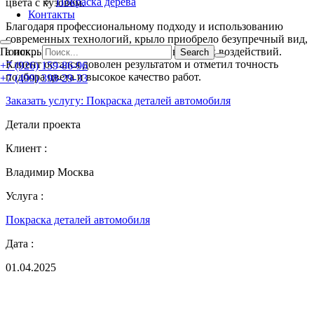
Покраска дерева
цвета с кузовом.
Контакты
Благодаря профессиональному подходу и использованию
современных технологий, крыло приобрело безупречный вид,
Поиск...
а покрытие надежно защищено от внешних воздействий.
Клиент остался доволен результатом и отметил точность
+7 (926) 159-86-96
подбора цвета и высокое качество работ.
+7 (499) 398-29-33
Заказать услугу: Покраска деталей автомобиля
Детали проекта
Клиент :
Владимир Москва
Услуга :
Покраска деталей автомобиля
Дата :
01.04.2025