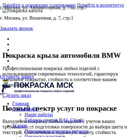
Перейти к основному содержанию
Перейти в колонтитул
г. Москва, ул. Авиамоторная, д. 73а, стр.7
г. Москва, ул. Вишневая, д. 7, стр.1
Заказать звонок
Покраска крыла автомобиля BMW
Профессиональная покраска любых изделий с
использованием современных технологий, гарантируя
Оставить заявку
идеальное покрытие, стойкость и соответствие вашим
пожеланиям
Сделать заказ
Главная
Полный спектр услуг по покраске
О компании
Наши работы
Таблица цветов RAL Classic
Выполняем покраску любых изделий с учетом ваших
Услуги
требований: от подготовки поверхности до выбора цвета и
Порошковая покраска металла
текстуры. Обеспечиваем надежную защиту, стойкость
Покраска пластика