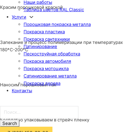
Наши работы
Красим порошковой краской
Таблица цветов RAL Classic
Услуги
Порошковая покраска металла
Покраска пластика
Покраска сантехники
Запекание и процесс полимеризации при температурах
Патинирование
180*С-200*С
Пескоструйная обработка
Покраска автомобиля
Покраска мотоцикла
Сатинирование металла
Покраска дерева
Наносим порошковый лак
Контакты
Поиск...
Бесплатно упаковываем в стрейч пленку