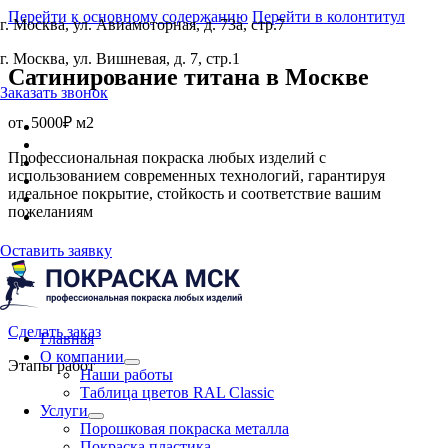
Перейти к основному содержанию
Перейти в колонтитул
г. Москва, ул. Авиамоторная, д. 73а, стр.7
г. Москва, ул. Вишневая, д. 7, стр.1
Сатинирование титана
в Москве
Заказать звонок
от
5000₽ м2
Профессиональная покраска любых изделий с
использованием современных технологий, гарантируя
идеальное покрытие, стойкость и соответствие вашим
пожеланиям
Оставить заявку
Сделать заказ
Главная
О компании
Этапы работ
Наши работы
Таблица цветов RAL Classic
Услуги
Порошковая покраска металла
Покраска пластика