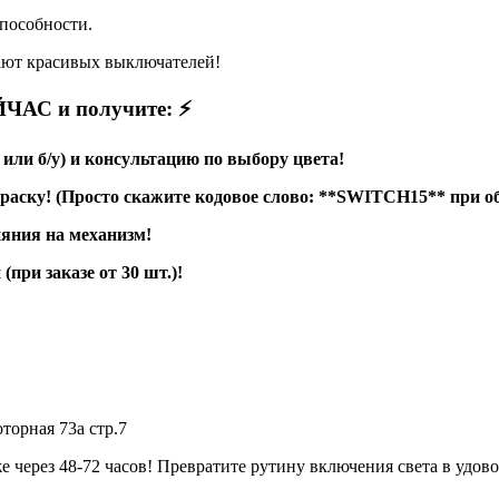
пособности.
ают красивых выключателей!
ЧАС и получите: ⚡
ли б/у) и консультацию по выбору цвета!
у! (Просто скажите кодовое слово: **SWITCH15** при об
ияния на механизм!
при заказе от 30 шт.)!
торная 73а стр.7
через 48-72 часов! Превратите рутину включения света в удово