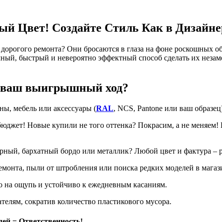
й Цвет! Создайте Стиль Как в Дизайне
 дорогого ремонта? Они бросаются в глаза на фоне роскошных об
мный, быстрый и невероятно эффектный способ сделать их неза
ваш выигрышный ход?
ны, мебель или аксессуары (
RAL
, NCS, Pantone или ваш образец
бюджет! Новые купили не того оттенка? Покрасим, а не меняем!
ный, бархатный бордо или металлик? Любой цвет и фактура – р
ремонта, пыли от штробления или поиска редких моделей в магаз
 на ощупь и устойчиво к ежедневным касаниям.
елям, сократив количество пластикового мусора.
ей = Ответственность!