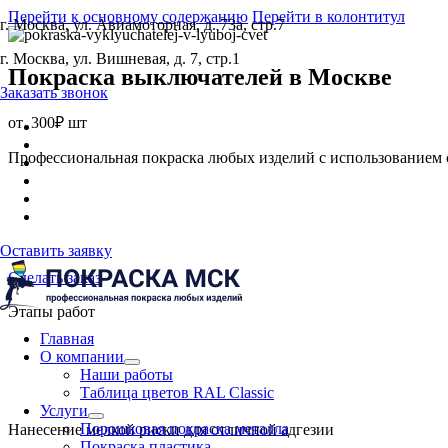
Перейти к основному содержанию
Перейти в колонтитул
г. Москва, ул. Авиамоторная, д. 73а, стр.7
г. Москва, ул. Вишневая, д. 7, стр.1
Покраска выключателей
в Москве
Заказать звонок
от
300₽ шт
Профессиональная покраска любых изделий с использованием 
Оставить заявку
Сделать заказ
Этапы работ
Главная
О компании
Наши работы
Таблица цветов RAL Classic
Услуги
Порошковая покраска металла
Нанесение мелкой риски для отличной адгезии
Покраска пластика