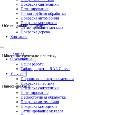
Покраска сантехники
Патинирование
Пескоструйная обработка
Покраска автомобиля
Покраска мотоцикла
Обезжиривание изделия
Сатинирование металла
Покраска дерева
Контакты
Главная
Нанесение грунта по пластику
О компании
Наши работы
Таблица цветов RAL Classic
Услуги
Порошковая покраска металла
Покраска пластика
Нанесение базы
Покраска сантехники
Патинирование
Пескоструйная обработка
Покраска автомобиля
Покраска мотоцикла
Сатинирование металла