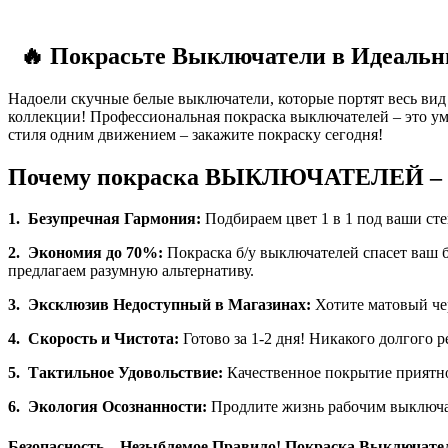
🔥 Покрасьте Выключатели в Идеальны
Надоели скучные белые выключатели, которые портят весь вид
коллекции! Профессиональная покраска выключателей – это у
стиля одним движением – закажите покраску сегодня!
Почему покраска ВЫКЛЮЧАТЕЛЕЙ – 
1. Безупречная Гармония:
Подбираем цвет 1 в 1 под ваши сте
2. Экономия до 70%:
Покраска б/у выключателей спасет ваш 
предлагаем разумную альтернативу.
3.
Эксклюзив Недоступный в Магазинах:
Хотите матовый чер
4.
Скорость и Чистота:
Готово за 1-2 дня! Никакого долгого 
5.
Тактильное Удовольствие:
Качественное покрытие приятно
6. Экология Осознанности:
Продлите жизнь рабочим выключат
Безопасность – Незыблемое Правило! Покраска Выключател