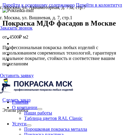
Перейти к основному содержанию
Перейти в колонтитул
г. Москва, ул. Авиамоторная, д. 73а, стр.7
г. Москва, ул. Вишневая, д. 7, стр.1
Покраска МДФ фасадов
в Москве
Заказать звонок
от
4500₽ м2
Профессиональная покраска любых изделий с
использованием современных технологий, гарантируя
идеальное покрытие, стойкость и соответствие вашим
пожеланиям
Оставить заявку
Сделать заказ
Главная
О компании
Этапы работ
Наши работы
Таблица цветов RAL Classic
Услуги
Порошковая покраска металла
Покраска пластика