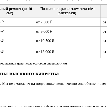
ный ремонт (до 10
Полная покраска элемента (без
см²)
рихтовки)
0 ₽
от 7 500 ₽
от
0 ₽
от 9 000 ₽
от
0 ₽
от 10 500 ₽
от
0 ₽
от 13 000 ₽
от
чательная цена после осмотра специалистом.
пы высокого качества
 Мы не экономим на подготовке, ведь именно она обеспечивает 
ета, мы используем спектрофотометр или ориентируемся на код 