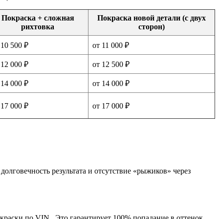
Покраска + сложная
Покраска новой детали (с двух
рихтовка
сторон)
 10 500 ₽
от 11 000 ₽
 12 000 ₽
от 12 500 ₽
 14 000 ₽
от 14 000 ₽
 17 000 ₽
от 17 000 ₽
долговечность результата и отсутствие «рыжиков» через
краски по VIN . Это гарантирует 100% попадание в оттенок,