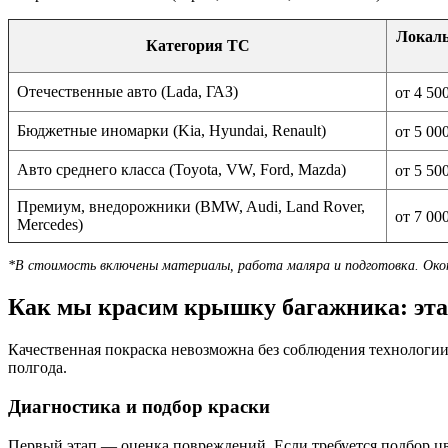
Локаль
Категория ТС
Отечественные авто (Lada, ГАЗ)
от 4 50
Бюджетные иномарки (Kia, Hyundai, Renault)
от 5 00
Авто среднего класса (Toyota, VW, Ford, Mazda)
от 5 50
Премиум, внедорожники (BMW, Audi, Land Rover,
от 7 00
Mercedes)
*В стоимость включены материалы, работа маляра и подготовка. Окон
Как мы красим крышку багажника: эта
Качественная покраска невозможна без соблюдения технологии.
полгода.
Диагностика и подбор краски
Первый этап — оценка повреждений. Если требуется подбор цв