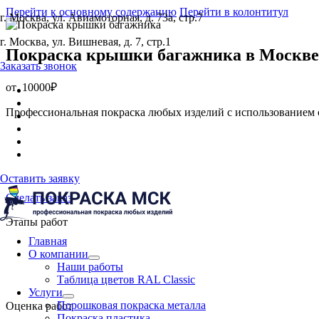
Перейти к основному содержанию
Перейти в колонтитул
г. Москва, ул. Авиамоторная, д. 73а, стр.7
г. Москва, ул. Вишневая, д. 7, стр.1
Покраска крышки багажника
в Москве
Заказать звонок
от
10000₽
Профессиональная покраска любых изделий с использованием 
Оставить заявку
Сделать заказ
Этапы работ
Главная
О компании
Наши работы
Таблица цветов RAL Classic
Услуги
Порошковая покраска металла
Оценка работ
Покраска пластика