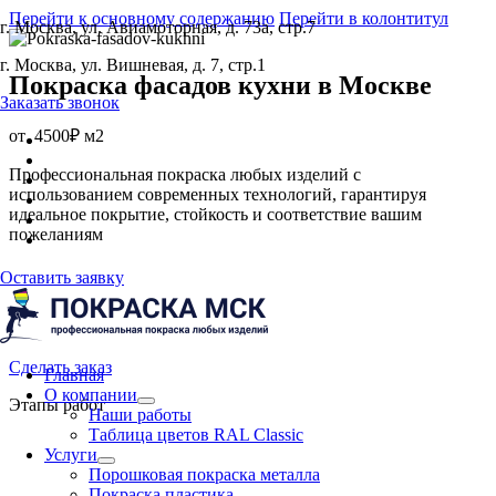
Перейти к основному содержанию
Перейти в колонтитул
г. Москва, ул. Авиамоторная, д. 73а, стр.7
г. Москва, ул. Вишневая, д. 7, стр.1
Покраска фасадов кухни
в Москве
Заказать звонок
от
4500₽ м2
Профессиональная покраска любых изделий с
использованием современных технологий, гарантируя
идеальное покрытие, стойкость и соответствие вашим
пожеланиям
Оставить заявку
Сделать заказ
Главная
О компании
Этапы работ
Наши работы
Таблица цветов RAL Classic
Услуги
Порошковая покраска металла
Покраска пластика