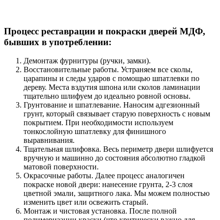
Процесс реставрации и покраски дверей МДФ,
бывших в употреблении:
Демонтаж фурнитуры (ручки, замки).
Восстановительные работы. Устраняем все сколы,
царапины и следы ударов с помощью шпатлевки по
дереву. Места вздутия шпона или сколов ламинации
тщательно шлифуем до идеально ровной основы.
Грунтование и шпатлевание. Наносим адгезионный
грунт, который связывает старую поверхность с новым
покрытием. При необходимости используем
тонкослойную шпатлевку для финишного
выравнивания.
Тщательная шлифовка. Весь периметр двери шлифуется
вручную и машинно до состояния абсолютно гладкой
матовой поверхности.
Окрасочные работы. Далее процесс аналогичен
покраске новой двери: нанесение грунта, 2-3 слоя
цветной эмали, защитного лака. Мы можем полностью
изменить цвет или освежить старый.
Монтаж и чистовая установка. После полной
полимеризации краски (что критически важно для