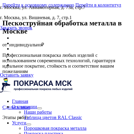
Перейти к основному содержанию
Перейти в колонтитул
г. Москва, ул. Авиамоторная, д. 73а, стр.7
г. Москва, ул. Вишневая, д. 7, стр.1
Пескоструйная обработка металла
в
Заказать звонок
Москве
от
индивидуально₽
Профессиональная покраска любых изделий с
использованием современных технологий, гарантируя
идеальное покрытие, стойкость и соответствие вашим
пожеланиям
Оставить заявку
Главная
О компании
Сделать заказ
Наши работы
Этапы работ
Таблица цветов RAL Classic
Услуги
Порошковая покраска металла
Покраска пластика