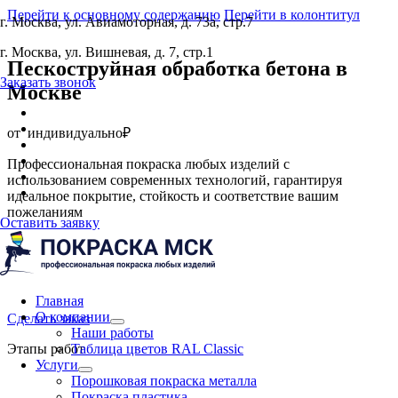
Перейти к основному содержанию
Перейти в колонтитул
г. Москва, ул. Авиамоторная, д. 73а, стр.7
г. Москва, ул. Вишневая, д. 7, стр.1
Пескоструйная обработка бетона
в
Заказать звонок
Москве
от
индивидуально₽
Профессиональная покраска любых изделий с
использованием современных технологий, гарантируя
идеальное покрытие, стойкость и соответствие вашим
пожеланиям
Оставить заявку
Главная
О компании
Сделать заказ
Наши работы
Этапы работ
Таблица цветов RAL Classic
Услуги
Порошковая покраска металла
Покраска пластика