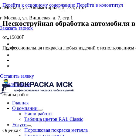
Перейти к основному содержанию
Перейти в колонтитул
г. Москва, ул. Авиамоторная, д. 73а, стр.7
г. Москва, ул. Вишневая, д. 7, стр.1
Пескоструйная обработка автомобиля
в
Заказать звонок
от
15000₽
Профессиональная покраска любых изделий с использованием 
Оставить заявку
Сделать заказ
Этапы работ
Главная
О компании
Наши работы
Таблица цветов RAL Classic
Услуги
Порошковая покраска металла
Оценка
Покраска пластика