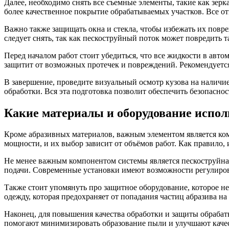
Далее, необходимо снять все съемные элементы, такие как зер
более качественное покрытие обрабатываемых участков. Все от
Важно также защищать окна и стекла, чтобы избежать их повр
следует снять, так как пескоструйный поток может повредить т
Перед началом работ стоит убедиться, что все жидкости в авт
защитит от возможных протечек и повреждений. Рекомендуетс
В завершение, проведите визуальный осмотр кузова на наличи
обработки. Вся эта подготовка позволит обеспечить безопасно
Какие материалы и оборудование испол
Кроме абразивных материалов, важным элементом является ком
мощности, и их выбор зависит от объёмов работ. Как правило
Не менее важным компонентом системы является пескоструйная 
подачи. Современные установки имеют возможности регулировк
Также стоит упомянуть про защитное оборудование, которое не
одежду, которая предохраняет от попадания частиц абразива на 
Наконец, для повышения качества обработки и защиты обрабат
помогают минимизировать образование пыли и улучшают качес