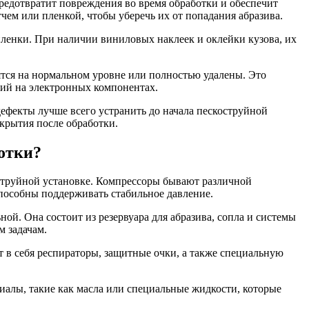
предотвратит повреждения во время обработки и обеспечит
чем или пленкой, чтобы уберечь их от попадания абразива.
пленки. При наличии виниловых наклеек и оклейки кузова, их
дятся на нормальном уровне или полностью удалены. Это
ний на электронных компонентах.
ефекты лучше всего устранить до начала пескоструйной
окрытия после обработки.
отки?
оструйной установке. Компрессоры бывают различной
способны поддерживать стабильное давление.
ой. Она состоит из резервуара для абразива, сопла и системы
м задачам.
т в себя респираторы, защитные очки, а также специальную
алы, такие как масла или специальные жидкости, которые