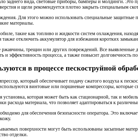
кало заднего вида, световые приборы, бамперы и молдинги. Это 
верстия и щели рекомендуется плотно закрыть специальным скот
еждения. Для этого можно использовать специальные защитные 
акие материалы.
омобиле, такие как топливо и жидкости систем охлаждения, нахо
я также отключить аккумулятор для избежания коротких замыка
е ржавчины, трещин или других повреждений. Все выявленные д
сть и эффективность процесса, а также повысит долговечность п
ьзуются в процессе пескоструйной обраб
прессор, который обеспечивает подачу сжатого воздуха к песк
, используются винтовые или поршневые компрессоры, которые 
установка, которая может быть как стационарной, так и мобильн
и расхода материала, что позволяет адаптироваться к различны
обходимо для обеспечения безопасности оператора. Это включае
кожу.
ываемых поверхности могут быть использованы засыпные матери
тво отделки.