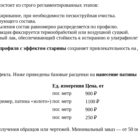
остоит из строго регламентированных этапов:
иривание, при необходимости пескоструйная очистка.
ующего состава.
ления состав равномерно распределяется по профилю.
кция фиксируется термообработкой или воздушной сушкой.
й лак, обеспечивающий стойкость к истиранию и ультрафиолет
профиля с эффектом старины
сохраняет привлекательность на 
ффекта. Ниже приведены базовые расценки на
нанесение патины
Ед. измерения
Цена, от
пог. метр
900 ₽
имер, патина «золото»)
пог. метр
1100 ₽
пог. метр
900 ₽
пог. метр
250 ₽
олучения образцов или чертежей. Минимальный заказ — от 50 по