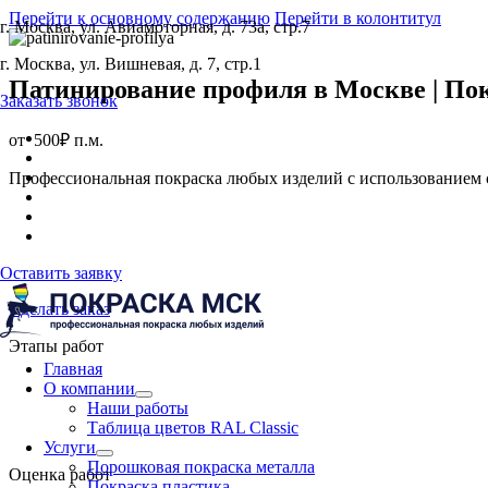
Перейти к основному содержанию
Перейти в колонтитул
г. Москва, ул. Авиамоторная, д. 73а, стр.7
г. Москва, ул. Вишневая, д. 7, стр.1
Патинирование профиля в Москве | Покр
Заказать звонок
от
500₽ п.м.
Профессиональная покраска любых изделий с использованием 
Оставить заявку
Сделать заказ
Этапы работ
Главная
О компании
Наши работы
Таблица цветов RAL Classic
Услуги
Порошковая покраска металла
Оценка работ
Покраска пластика