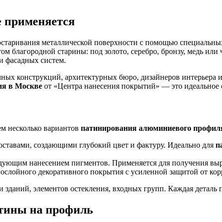
е применяется
остаривания металлической поверхности с помощью специальных
том благородной старины: под золото, серебро, бронзу, медь или
и фасадных систем.
чных конструкций, архитектурных бюро, дизайнеров интерьера
ия в Москве
от «Центра нанесения покрытий» — это идеальное с
ем несколько вариантов
патинирования алюминиевого профил
ставами, создающими глубокий цвет и фактуру. Идеально для
п
ующим нанесением пигментов. Применяется для получения выр
ослойного декоративного покрытия с усиленной защитой от кор
 зданий, элементов остекления, входных групп. Каждая деталь 
атины на профиль