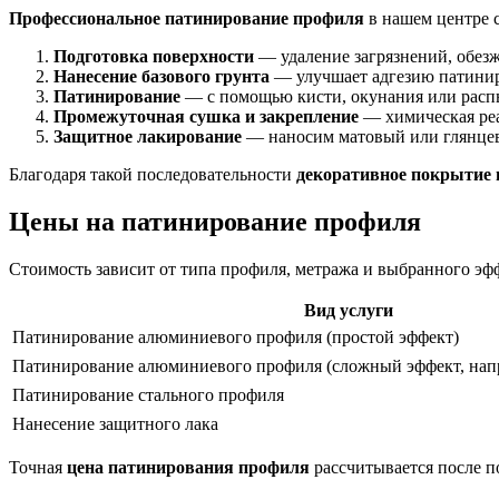
Профессиональное патинирование профиля
в нашем центре с
Подготовка поверхности
— удаление загрязнений, обезж
Нанесение базового грунта
— улучшает адгезию патинир
Патинирование
— с помощью кисти, окунания или распы
Промежуточная сушка и закрепление
— химическая реа
Защитное лакирование
— наносим матовый или глянцевы
Благодаря такой последовательности
декоративное покрытие 
Цены на патинирование профиля
Стоимость зависит от типа профиля, метража и выбранного э
Вид услуги
Патинирование алюминиевого профиля (простой эффект)
Патинирование алюминиевого профиля (сложный эффект, напр
Патинирование стального профиля
Нанесение защитного лака
Точная
цена патинирования профиля
рассчитывается после п