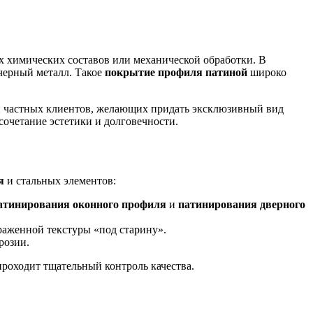
 химических составов или механической обработки. В
 черный металл. Такое
покрытие профиля патиной
широко
 и частных клиентов, желающих придать эксклюзивный вид
очетание эстетики и долговечности.
я
и стальных элементов:
атинирования оконного профиля
и
патинирования дверного
аженной текстуры «под старину».
розии.
проходит тщательный контроль качества.