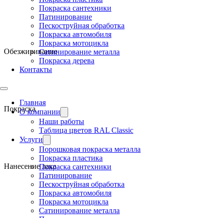
Покраска сантехники
Патинирование
Пескоструйная обработка
Покраска автомобиля
Покраска мотоцикла
Обезжиривание
Сатинирование металла
Покраска дерева
Контакты
Главная
Покраска
О компании
Наши работы
Таблица цветов RAL Classic
Услуги
Порошковая покраска металла
Покраска пластика
Нанесение лака
Покраска сантехники
Патинирование
Пескоструйная обработка
Покраска автомобиля
Покраска мотоцикла
Сатинирование металла