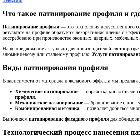
Telegram
Что такое патинирование профиля и гд
Патинирование профиля
— это технология искусственного с
результате на профиле образуется декоративная пленка с эффек
востребовано при производстве оконных, дверных, мебельных 
Наше предложение актуально для производителей светопрозра
алюминиевому или стальному профилю.
Услуги патинирован
Виды патинирования профиля
В зависимости от материала и желаемого эффекта мы предлага
Химическое патинирование
— обработка кислотными со
профиля
.
Механическое патинирование
— браширование с послед
Комбинированная методика
— позволяет добиться мног
Выполняем
патинирование фасадного профиля
для облицовки
Технологический процесс нанесения п