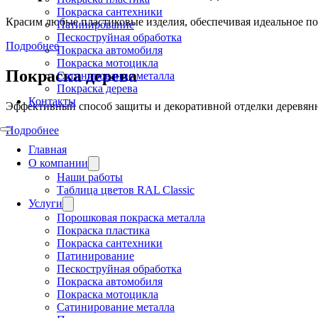
Покраска сантехники
Красим любые пластиковые изделия, обеспечивая идеальное п
Патинирование
Пескоструйная обработка
Подробнее
Покраска автомобиля
Покраска мотоцикла
Покраска дерева
Сатинирование металла
Покраска дерева
Контакты
Эффективный способ защиты и декоративной отделки деревянны
Подробнее
Главная
О компании
Наши работы
Таблица цветов RAL Classic
Услуги
Порошковая покраска металла
Покраска пластика
Покраска сантехники
Патинирование
Пескоструйная обработка
Покраска автомобиля
Покраска мотоцикла
Сатинирование металла