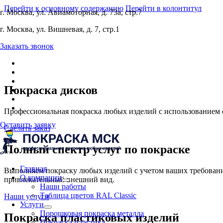
Перейти к основному содержанию
Перейти в колонтитул
г. Москва, ул. Авиамоторная, д. 73а, стр.7
г. Москва, ул. Вишневая, д. 7, стр.1
Заказать звонок
Покраска дисков
Профессиональная покраска любых изделий с использованием 
Оставить заявку
Сделать заказ
Полный спектр услуг по покраске
Главная
Выполняем покраску любых изделий с учетом ваших требований
О компании
привлекательный внешний вид.
Наши работы
Таблица цветов RAL Classic
Наши услуги
Услуги
Порошковая покраска металла
Покраска пластиковых изделий
Покраска пластика