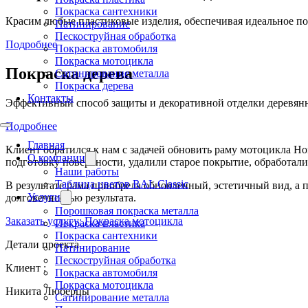
Покраска сантехники
Красим любые пластиковые изделия, обеспечивая идеальное п
Патинирование
Пескоструйная обработка
Подробнее
Покраска автомобиля
Покраска мотоцикла
Покраска дерева
Сатинирование металла
Покраска дерева
Контакты
Эффективный способ защиты и декоративной отделки деревянны
Подробнее
Главная
Клиент обратился к нам с задачей обновить раму мотоцикла Ho
О компании
подготовку поверхности, удалили старое покрытие, обработали
Наши работы
Таблица цветов RAL Classic
В результате рама приобрела обновленный, эстетичный вид, а
Услуги
долговечностью результата.
Порошковая покраска металла
Заказать услугу: Покраска мотоцикла
Покраска пластика
Покраска сантехники
Детали проекта
Патинирование
Пескоструйная обработка
Клиент :
Покраска автомобиля
Покраска мотоцикла
Никита Люберцы
Сатинирование металла