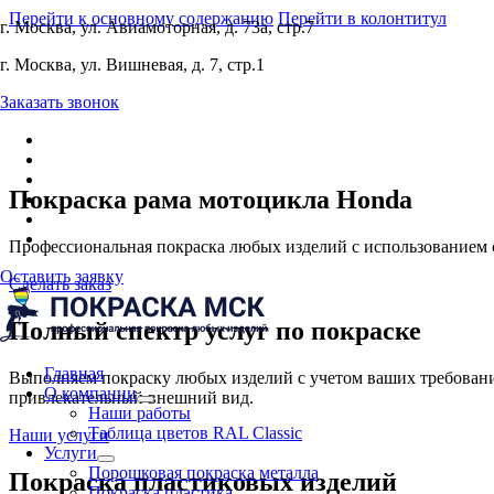
Перейти к основному содержанию
Перейти в колонтитул
г. Москва, ул. Авиамоторная, д. 73а, стр.7
г. Москва, ул. Вишневая, д. 7, стр.1
Заказать звонок
Покраска рама мотоцикла Honda
Профессиональная покраска любых изделий с использованием 
Оставить заявку
Сделать заказ
Полный спектр услуг по покраске
Главная
Выполняем покраску любых изделий с учетом ваших требований
О компании
привлекательный внешний вид.
Наши работы
Таблица цветов RAL Classic
Наши услуги
Услуги
Порошковая покраска металла
Покраска пластиковых изделий
Покраска пластика