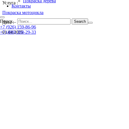
Покраска дерева
Услуга :
Контакты
Покраска мотоцикла
Поиск...
Дата :
+7 (926) 159-86-96
+7 (499) 398-29-33
01.04.2025