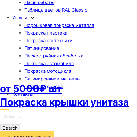
Наши работы
Таблица цветов RAL Classic
Услуги
Порошковая покраска металла
Покраска пластика
Покраска сантехники
Патинирование
Пескоструйная обработка
Покраска автомобиля
Покраска мотоцикла
Сатинирование металла
от 5000₽ шт
Покраска дерева
Контакты
Покраска крышки унитаза
Поиск...