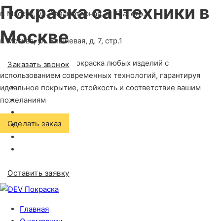
Покраска сантехники
в
г. Москва, ул. Авиамоторная, д. 73а, стр.7
Москве
г. Москва, ул. Вишневая, д. 7, стр.1
Профессиональная покраска любых изделий с
Заказать звонок
использованием современных технологий, гарантируя
идеальное покрытие, стойкость и соответствие вашим
пожеланиям
Сделать заказ
Оставить заявку
Главная