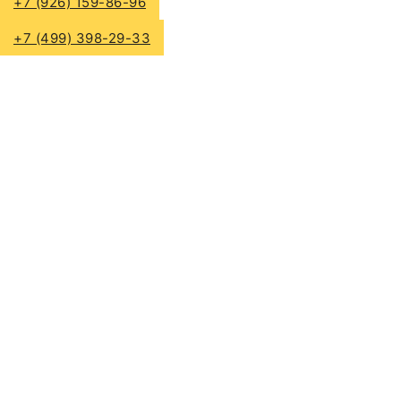
+7 (926) 159-86-96
Бережно пакуем
+7 (499) 398-29-33