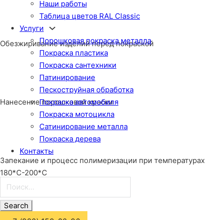
Наши работы
Таблица цветов RAL Classic
Услуги
Порошковая покраска металла
Обезжиривание изделий перед покраской
Покраска пластика
Покраска сантехники
Патинирование
Пескоструйная обработка
Нанесение порошковой краски
Покраска автомобиля
Покраска мотоцикла
Сатинирование металла
Покраска дерева
Контакты
Запекание и процесс полимеризации при температурах
180*С-200*С
Поиск...